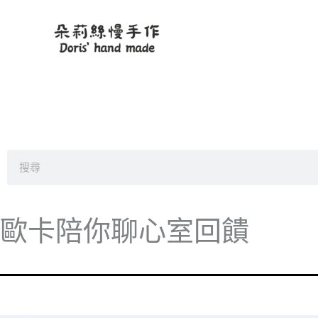
跳
至
主
要
內
容
搜
尋
歐卡陪你聊心室回饋