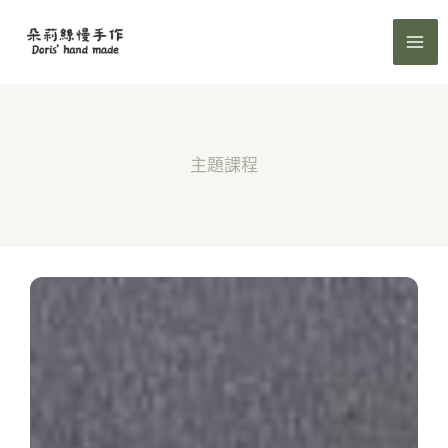
跳
至
主
要
內
容
主題課程