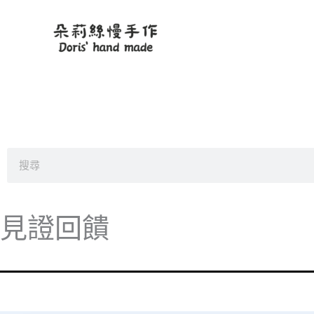
跳
至
主
要
內
容
搜
尋
見證回饋