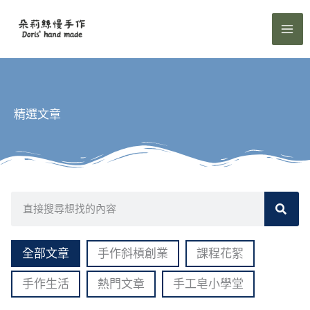
跳
至
主
要
內
容
精選文章
搜
尋
全部文章
手作斜槓創業
課程花絮
手作生活
熱門文章
手工皂小學堂