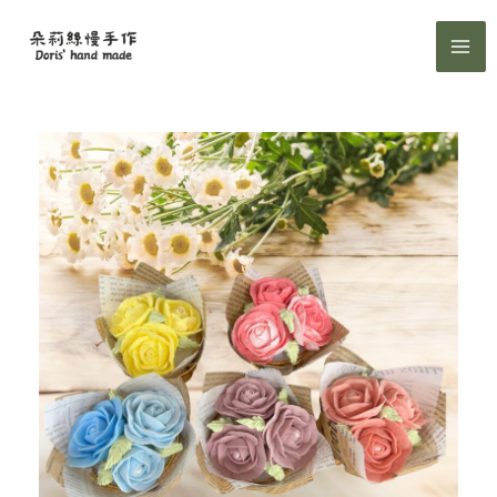
跳
至
主
要
內
容