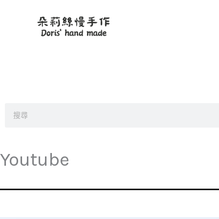
跳
至
主
要
內
容
搜
尋
Youtube