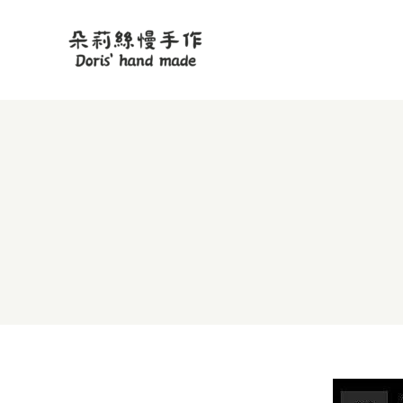
跳
至
主
要
內
容