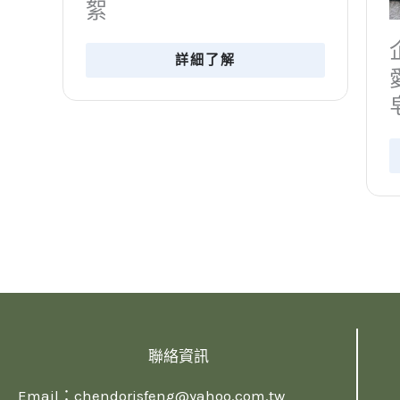
企業活動紀錄｜科技人也
愛和菓子皂！超好用熱製
皂黏土
詳細了解
聯絡資訊
Email：
chendorisfeng@yahoo.com.tw