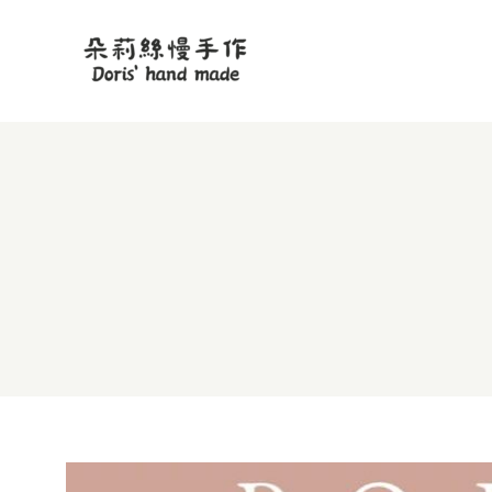
跳
至
主
要
內
容