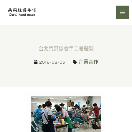
跳
至
主
要
內
容
台北荒野協會手工皂體驗
2016-08-05
企業合作