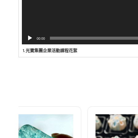
00:00
1.
光寶集團企業活動課程花絮