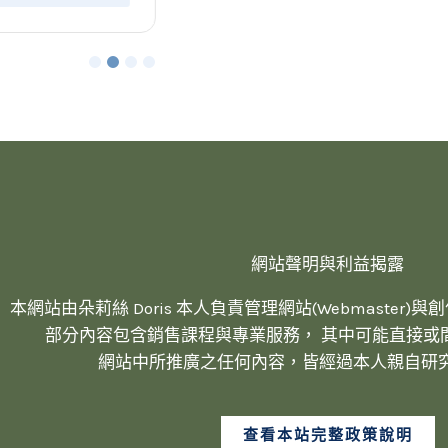
網站聲明與利益揭露
本網站由朵莉絲 Doris 本人負責管理網站(Webmaster)與創作內容
部分內容包含銷售課程與專業服務， 其中可能直接或
網站中所推廣之任何內容，皆經過本人親自研
查看本站完整政策說明