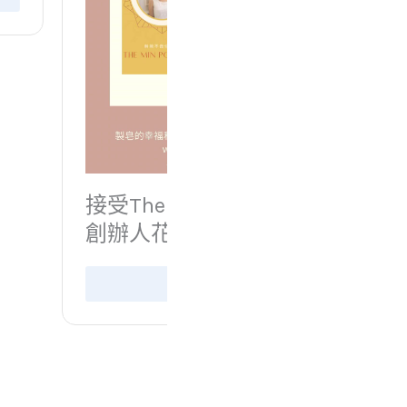
VOLVO 企業活動寶石
n Podcast的
領​
的專訪
詳細了解
細了解