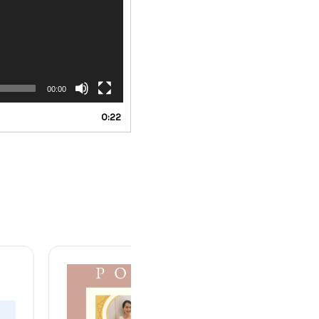
00:00
0:22