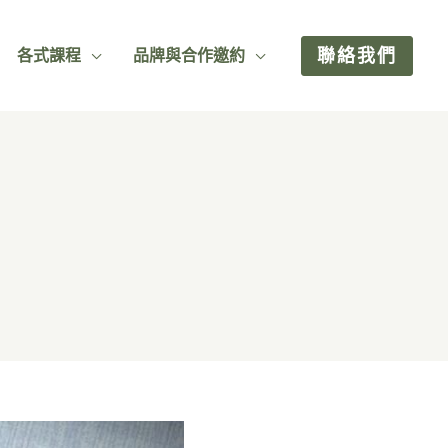
聯絡我們
各式課程
品牌與合作邀約