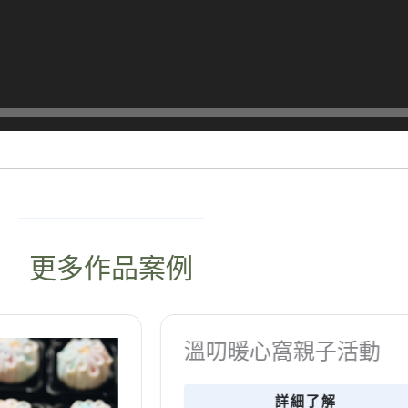
更多作品案例
溫叨暖心窩親子活動
詳細了解