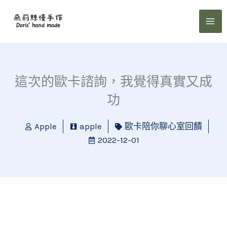
跳
至
主
要
內
容
這次的歐卡諮詢，我覺得真實又成
功
Apple
apple
歐卡陪你聊心室回饋
2022-12-01