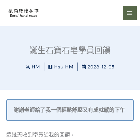
跳
至
主
要
內
容
誕生石寶石皂學員回饋
HM
Hsu HM
2023-12-05
謝謝老師給了我一個輕鬆舒壓又有成就感的下午
這幾天收到學員給我的回饋，