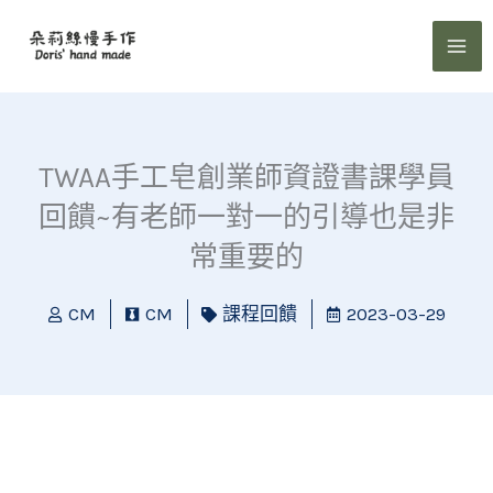
跳
至
主
要
內
容
TWAA手工皂創業師資證書課學員
回饋~有老師一對一的引導也是非
常重要的
CM
CM
課程回饋
2023-03-29