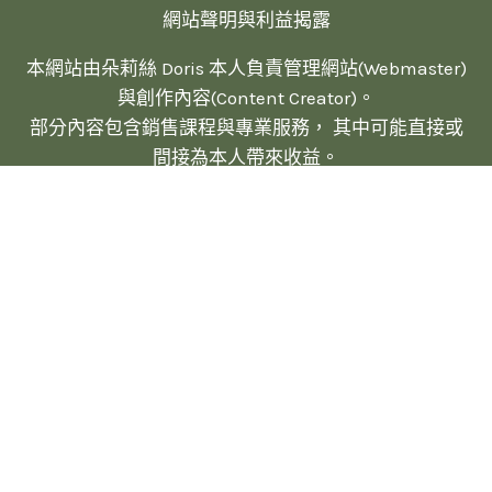
網站聲明與利益揭露
本網站由朵莉絲 Doris 本人負責管理網站(Webmaster)
與創作內容(Content Creator)。
部分內容包含銷售課程與專業服務， 其中可能直接或
間接為本人帶來收益。
網站中所推廣之任何內容，皆經過本人親自研究與專業
保證。
查看本站完整政策說明
© 2022 ALL RIGHTS RESERVED​
MADE WITH
檸檬知識創新