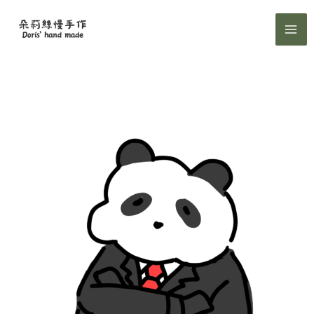
跳
至
主
要
內
容