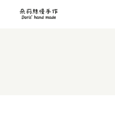
跳
至
主
要
內
容