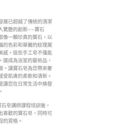
發展已超越了傳統的清潔
人驚艷的創新——寶石
都像一顆珍貴的寶石，以
豔的色彩和華麗的紋理展
美感。這些手工皂不僅能
，還成為浴室的藝術品，
增。讓寶石皂為您帶來奢
感受肌膚的柔軟和清新。
是讓您在日常生活中煥發
。
協會寶石皂講師課程培訓後，
出喜歡的寶石皂，同時可
程的資格。