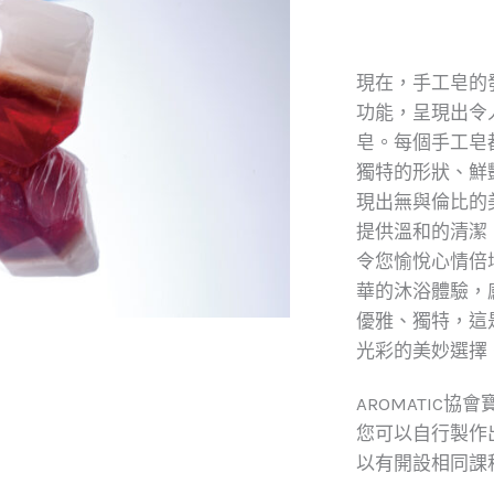
現在，手工皂的
功能，呈現出令
皂。每個手工皂
獨特的形狀、鮮
現出無與倫比的
提供溫和的清潔
令您愉悅心情倍
華的沐浴體驗，
優雅、獨特，這
光彩的美妙選擇
AROMATIC
您可以自行製作
以有開設相同課