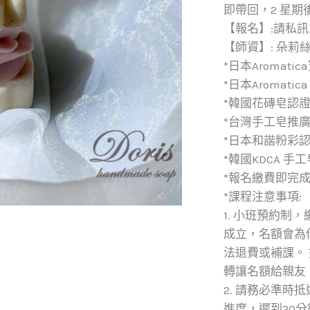
即帶回，2 星期
【報名】:請私
【師資】: 朵莉
*日本Aromat
*日本Aromat
*韓國花磚皂認
*台灣手工皂推
*日本和諧粉彩
*韓國KDCA 
*報名繳費即完
*課程注意事項:
1. 小班預約制
成立，名額會為
法退費或補課。
轉讓名額給親友
2. 請務必準時
進度，遲到20