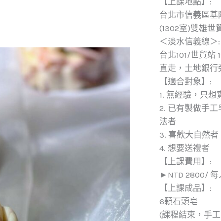
【上課地點】:
台北市信義區基隆
(1302室)雙雄
＜淡水信義線＞:
台北101/世貿
直走，土地銀行
【適合對象】:
1. 無經驗，只
2. 已有製做手
法者
3. 喜歡大自然者
4. 想要送禮者
【上課費用】:
►NTD 2800/
【上課成品】:
6顆石頭皂
(課程結束，手