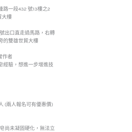
路一段432 號13樓之2
世貿大樓
站 1號出口直走過馬路，右轉
旁的雙雄世貿大樓
想實作者
工皂經驗，想進一步增進技
 每人 (兩人報名可有優惠價)
工皂尚未凝固硬化，無法立