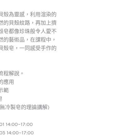
貝殼為靈感，利用渲染的
然的貝殼紋路，再加上擠
殼皂都像珍珠般令人愛不
然的藝術品，在課程中，
貝殼皂，一同感受手作的
流程解說。
的應用
示範
皂
，無冷製皂的理論講解)
1 14:00~17:00
5 14:00~17:00