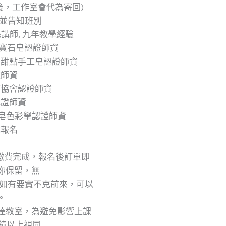
後，工作室會代為寄回)
訊並告知班別
絲講師, 九年教學經驗
ica寶石皂認證師資
ica 甜點手工皂認證師資
證師資
廣協會認證師資
認證師資
手工皂色彩學認證師資
成報名
，繳費完成，報名後訂單即
你保留，無
 如有要實不克前來，可以
。
抵達教室，為避免影響上課
分鐘以上視同