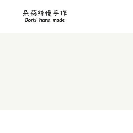
跳
至
主
要
內
容