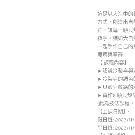
這是以大海中的
方式，創造出自
花，讓每一顆貝
釋手，猶如大自
一起手作自己的
療癒與寧靜。
【 課程內容】:
►認識冷製皂與
►冷製皂的調色
►貝殼皂紋路的
►實作6 顆貝殼
(此為技法課程
【上課日期】:
假日班: 2023/11/0
平日班: 2023/11/0