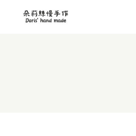
跳
至
主
要
內
容