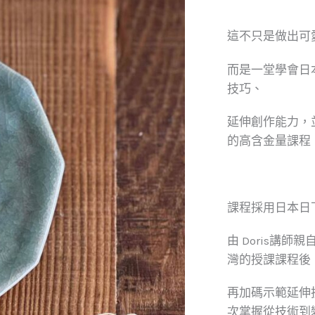
這不只是做出可
而是一堂學會日
技巧、
延伸創作能力，
的高含金量課程
課程採用日本日
由 Doris講
灣的授課課程後
再加碼示範延伸
次掌握從技術到