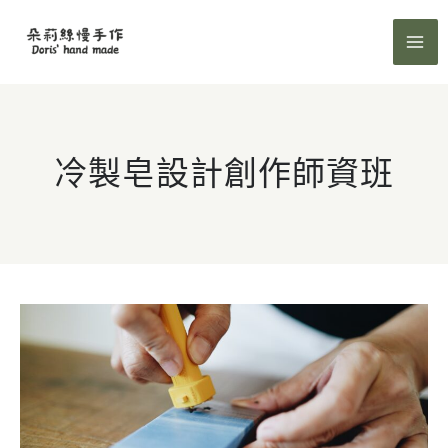
跳
至
主
要
內
容
冷製皂設計創作師資班