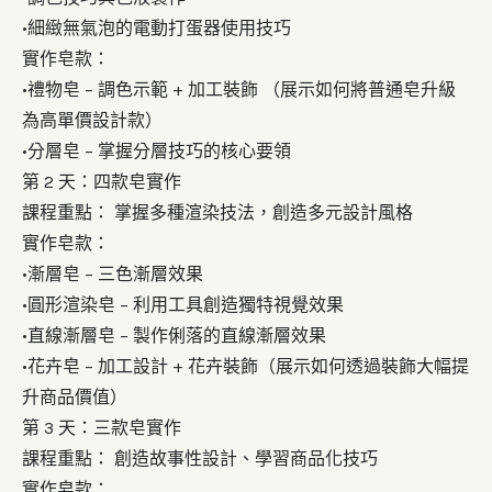
•
細緻無氣泡的電動打蛋器使用技巧
實作皂款：
•
禮物皂
– 調色示範 + 加工裝飾 （展示如何將普通皂升級
為高單價設計款）
•
分層皂
– 掌握分層技巧的核心要領
第 2 天：四款皂實作
課程重點：
掌握多種渲染技法，創造多元設計風格
實作皂款：
•
漸層皂
– 三色漸層效果
•
圓形渲染皂
– 利用工具創造獨特視覺效果
•
直線漸層皂
– 製作俐落的直線漸層效果
•
花卉皂
– 加工設計 + 花卉裝飾（展示如何透過裝飾大幅提
升商品價值）
第 3 天：三款皂實作
課程重點：
創造故事性設計、學習商品化技巧
實作皂款：