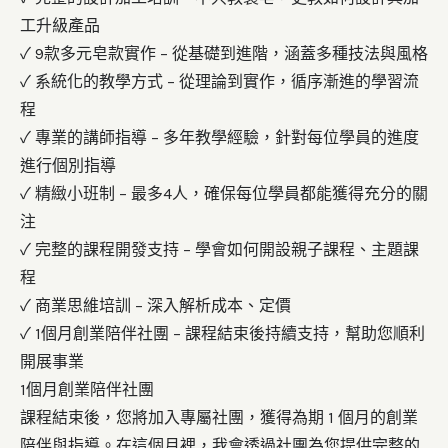
工升級產品
✓
9款多元皂款實作
– 從基礎到進階，涵蓋多種技法與風格
✓
系統化的教學方式
– 從理論到實作，循序漸進的學習流
程
✓
專業的講師指導
– 多年教學經驗，針對每位學員的進度
進行個別指導
✓
精緻小班制
– 最多4人，確保每位學員都能獲得充分的關
注
✓
完整的課程開發支持
– 學會如何開設親子課程、主題課
程
✓
商業思維培訓
– 深入解析成本、定價
✓
1個月創業陪伴社團
– 課程結束後持續支持，幫助您順利
開展事業
1個月創業陪伴社團
課程結束後，您將加入專屬社團，獲得為期 1 個月的創業
陪伴與指導。在這個月裡，我會透過社團為您提供完整的