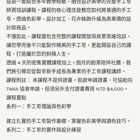
這是一套結合多年教學經驗，融合設計美學的完整手工皂
師資培訓課程。課程的核心理念是教您如何將普通的手工
皂，透過色彩學、設計加工、花卉裝飾升級為高單價的設
計款商品。
不僅如此，課程還包含完整的課程開發與商業思維培訓，
讓您學完後不只能製作精美的手工皂，更能開設自己的課
程，打造屬於您的斜槓人生。
透過 4 天的密集實體課程加上 1 個月的創業陪伴社團，我
們將引導您從製皂新手成長為專業的手工皂課程講師。
課程附註：
本課程不提供證書。如欲申請證書，可協助向
TWAA 協會申請，但須另外支付證書費用 NTD $4,000。
課程重點
系列一：手工皂理論與色彩學
建立扎實的手工皂製作基礎，掌握色彩美學與調色技巧。
系列二：手工皂的實作與設計練習