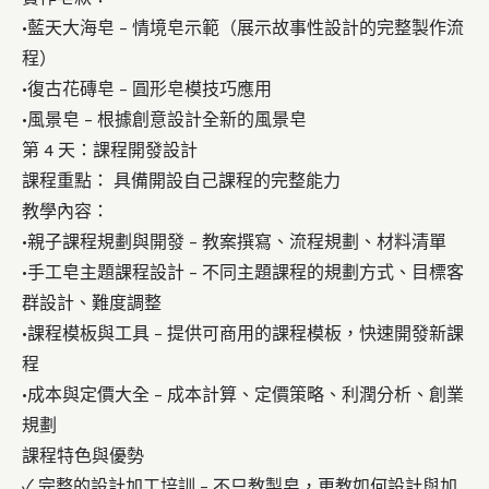
•
藍天大海皂
– 情境皂示範（展示故事性設計的完整製作流
程）
•
復古花磚皂
– 圓形皂模技巧應用
•
風景
皂
– 根據創意設計全新的風景皂
第 4 天：課程開發設計
課程重點：
具備開設自己課程的完整能力
教學內容：
•
親子課程規劃與開發
– 教案撰寫、流程規劃、材料清單
•
手工皂主題課程設計
– 不同主題課程的規劃方式、目標客
群設計、難度調整
•
課程模板與工具
– 提供可商用的課程模板，快速開發新課
程
•
成本與定價大全
– 成本計算、定價策略、利潤分析、創業
規劃
課程特色與優勢
✓
完整的設計加工培訓
– 不只教製皂，更教如何設計與加