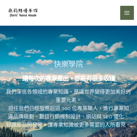
跳
至
主
要
內
容
快樂學院
讓每次的專業產出，都能有很多收穫
我們深信各領域的專業知識，是讓世界變得更加美好的
重要元素。
過往我們已經服務超過 300 位專業職人，進行專業知
識品牌規劃、數位行銷機制設計、網站與 SEO 優化、
知識產品開發等，讓專業知識被更多需要的人所看見。