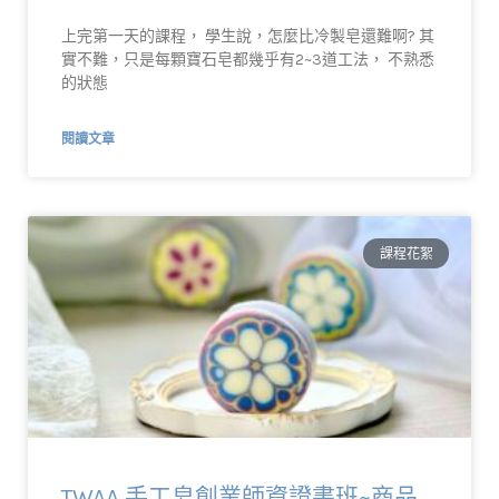
上完第一天的課程， 學生說，怎麼比冷製皂還難啊? 其
實不難，只是每顆寶石皂都幾乎有2~3道工法， 不熟悉
的狀態
閱讀文章
課程花絮
TWAA 手工皂創業師資證書班~商品