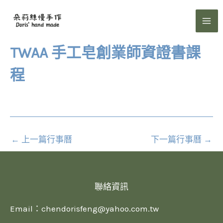
跳
至
主
要
TWAA 手工皂創業師資證書課
內
程
容
←
上一篇行事曆
下一篇行事曆
→
聯絡資訊
Email：
chendorisfeng@yahoo.com.tw