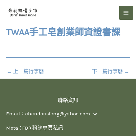
跳
至
主
要
TWAA手工皂創業師資證書課
內
容
←
上一篇行事曆
下一篇行事曆
→
聯絡資訊
Email：
chendorisfeng@yahoo.com.tw
Meta ( FB ) 粉絲專頁私訊