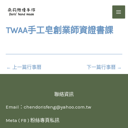
跳
至
主
要
TWAA手工皂創業師資證書課
內
容
←
上一篇行事曆
下一篇行事曆
→
聯絡資訊
Email：
chendorisfeng@yahoo.com.tw
Meta ( FB ) 粉絲專頁私訊