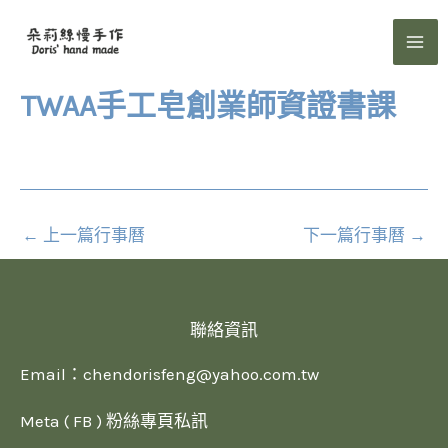
跳
至
主
要
TWAA手工皂創業師資證書課
內
容
←
上一篇行事曆
下一篇行事曆
→
聯絡資訊
Email：
chendorisfeng@yahoo.com.tw
Meta ( FB ) 粉絲專頁私訊