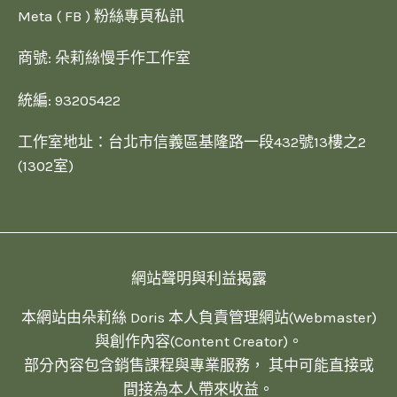
Meta ( FB ) 粉絲專頁私訊
商號: 朵莉絲慢手作工作室
統編: 93205422
工作室地址：台北市信義區基隆路一段432號13樓之2
(1302室)
網站聲明與利益揭露
本網站由朵莉絲 Doris 本人負責管理網站(Webmaster)
與創作內容(Content Creator)。
部分內容包含銷售課程與專業服務， 其中可能直接或
間接為本人帶來收益。