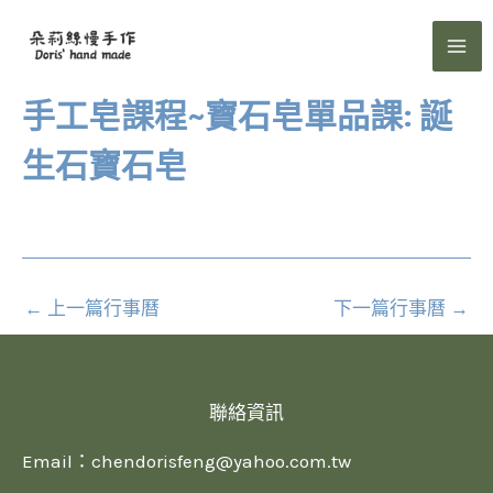
跳
至
主
要
手工皂課程~寶石皂單品課: 誕
內
生石寶石皂
容
←
上一篇行事曆
下一篇行事曆
→
聯絡資訊
Email：
chendorisfeng@yahoo.com.tw