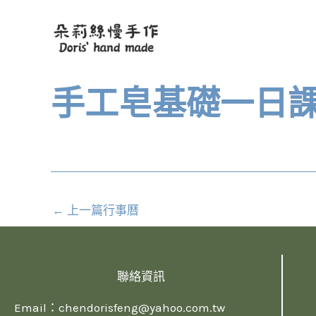
跳
至
主
要
內
手工皂基礎一日
容
←
上一篇行事曆
聯絡資訊
Email：
chendorisfeng@yahoo.com.tw