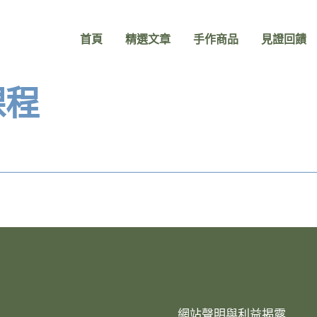
首頁
精選文章
手作商品
見證回饋
課程
網站聲明與利益揭露