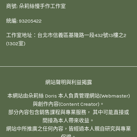
商號: 朵莉絲慢手作工作室
統編: 93205422
工作室地址：台北市信義區基隆路一段432號13樓之2
(1302室)
網站聲明與利益揭露
本網站由朵莉絲 Doris 本人負責管理網站(Webmaster)
與創作內容(Content Creator)。
部分內容包含銷售課程與專業服務， 其中可能直接或
間接為本人帶來收益。
網站中所推廣之任何內容，皆經過本人親自研究與專業
保證。