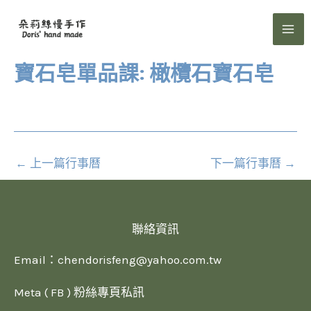
跳
至
主
要
寶石皂單品課: 橄欖石寶石皂
內
容
←
上一篇行事曆
下一篇行事曆
→
聯絡資訊
Email：
chendorisfeng@yahoo.com.tw
Meta ( FB ) 粉絲專頁私訊