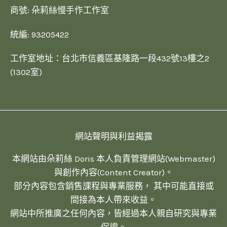
商號: 朵莉絲慢手作工作室
統編: 93205422
工作室地址：台北市信義區基隆路一段432號13樓之2
(1302室)
網站聲明與利益揭露
本網站由朵莉絲 Doris 本人負責管理網站(Webmaster)
與創作內容(Content Creator)。
部分內容包含銷售課程與專業服務， 其中可能直接或
間接為本人帶來收益。
網站中所推廣之任何內容，皆經過本人親自研究與專業
保證。