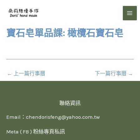
跳
至
主
要
寶石皂單品課: 橄欖石寶石皂
內
容
←
上一篇行事曆
下一篇行事曆
→
聯絡資訊
Email：
chendorisfeng@yahoo.com.tw
Meta ( FB ) 粉絲專頁私訊