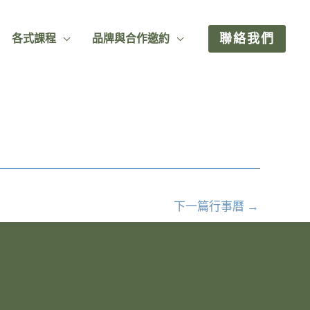
聯絡我們
各式課程
品牌與合作邀約
下一篇行事曆
→