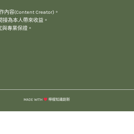
(Content Creator)。
間接為本人帶來收益。
究與專業保證。
MADE WITH
檸檬知識創新