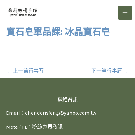
跳
至
主
要
寶石皂單品課: 冰晶寶石皂
內
容
←
上一篇行事曆
下一篇行事曆
→
聯絡資訊
Email：
chendorisfeng@yahoo.com.tw
Meta ( FB ) 粉絲專頁私訊