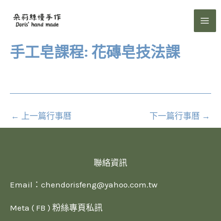
跳
至
主
要
手工皂課程: 花磚皂技法課
內
容
←
上一篇行事曆
下一篇行事曆
→
聯絡資訊
Email：
chendorisfeng@yahoo.com.tw
Meta ( FB ) 粉絲專頁私訊