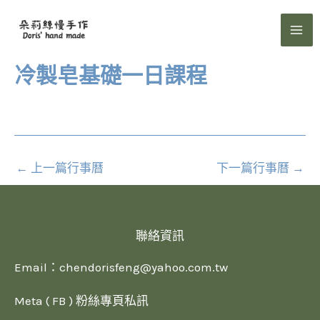
跳
至
主
要
冷製皂基礎一日課程
內
容
←
上一篇行事曆
下一篇行事曆
→
聯絡資訊
Email：
chendorisfeng@yahoo.com.tw
Meta ( FB ) 粉絲專頁私訊