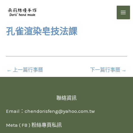
跳
至
主
要
孔雀渲染皂技法課
內
容
←
上一篇行事曆
下一篇行事曆
→
聯絡資訊
Email：
chendorisfeng@yahoo.com.tw
Meta ( FB ) 粉絲專頁私訊