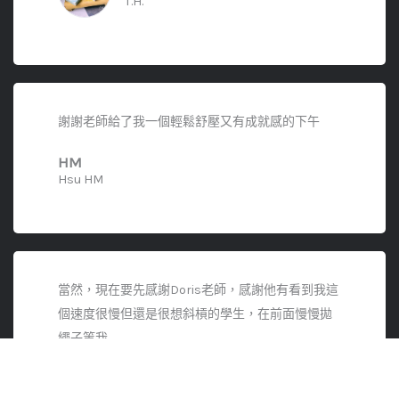
T.H.
謝謝老師給了我一個輕鬆舒壓又有成就感的下午
HM
Hsu HM
當然，現在要先感謝Doris老師，感謝他有看到我這
個速度很慢但還是很想斜槓的學生，在前面慢慢拋
繩子等我
慈慧
F