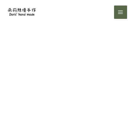
跳
至
主
要
內
容