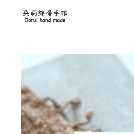
跳
至
主
要
內
容