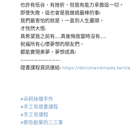
也許有低谷、有挫折、但我有能力承擔這一切。
即使失敗，這也會是我做過最棒的事!
我們最害怕的就是，一直到人生盡頭，
才恍然大悟: ​
真希望我之前有……真後悔我當時沒有……
祝福所有心懷夢想的朋友們，
都能實現美夢，夢想成真!
———————————-
證書課程資訊連結:
https://dorishandmade.tw/sl
#朵莉絲慢手作
#手工皂證書課程
#手工皂課程
#那些創業的二三事