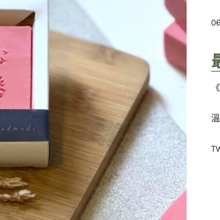
0
《
溫
T