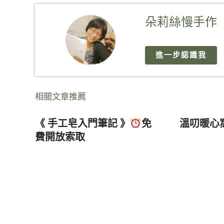
朵莉絲慢手作
進一步認識我
相關文章推薦
《 手工皂入門筆記 》
免
溫叨暖心
費開放索取